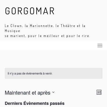
Skip
GORGOMAR
to
content
Le Clown, la Marionnette, le Théâtre et la
Musique
se marient, pour le meilleur et pour le rire.
Il n’y a pas de évènements à venir.
N
N
Maintenant et après
L
a
a
S
i
v
v
Derniers Évènements passés
s
é
i