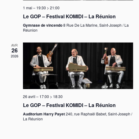
t
1 mai – 19:30
>
21:00
i
Le GOP – Festival KOMIDI – La Réunion
o
n
Gymnase de vincendo
8 Rue De La Marine, Saint-Joseph / La
Réunion
s
AVR
26
2026
26 avril – 17:00
>
18:30
Le GOP – Festival KOMIDI – La Réunion
Auditorium Harry Payet
240, rue Raphaël Babet, Saint-Joseph /
La Réunion