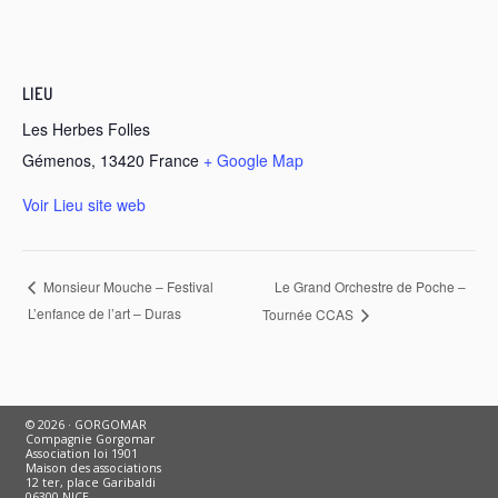
LIEU
Les Herbes Folles
Gémenos
,
13420
France
+ Google Map
Voir Lieu site web
Le Grand Orchestre de Poche –
Monsieur Mouche – Festival
L’enfance de l’art – Duras
Tournée CCAS
© 2026 · GORGOMAR
Compagnie Gorgomar
Association loi 1901
Maison des associations
12 ter, place Garibaldi
06300 NICE