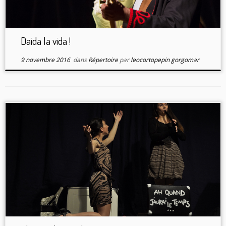
Daida la vida !
9 novembre 2016
dans
Répertoire
par
leocortopepin gorgomar