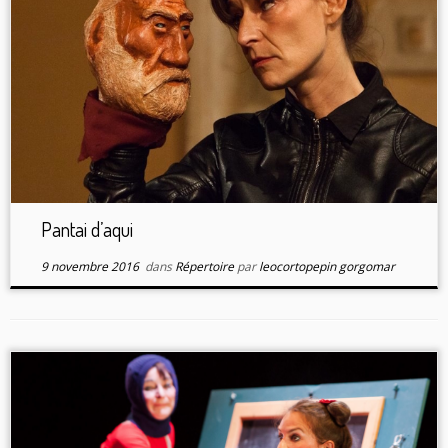
Pantai d’aqui
9 novembre 2016
dans
Répertoire
par
leocortopepin gorgomar