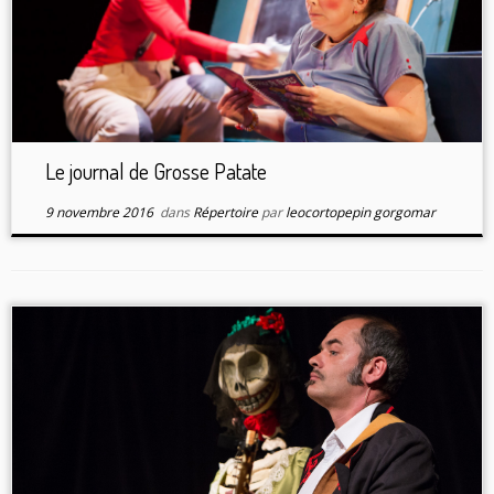
Le journal de Grosse Patate
9 novembre 2016
dans
Répertoire
par
leocortopepin gorgomar