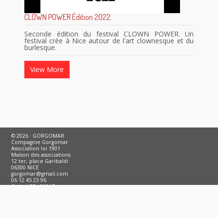
CLOWN POWER Édition 2021
Première édition du festival CLOWN POWER. Un
festival crée à Nice autour de l'art clownesque et du
burlesque.
View More
© 2026 · GORGOMAR
Compagnie Gorgomar
Association loi 1901
Maison des associations
12 ter, place Garibaldi
06300 NICE
gorgomar@gmail.com
06 12 45 23 96
Code APE : 9001Z
Siret : 50015823300014
Licences : 1:2022-007067 / 2:2022-005917 / 3:2022-007070
Association agréée par le Ministère de l'Éducation Nationale