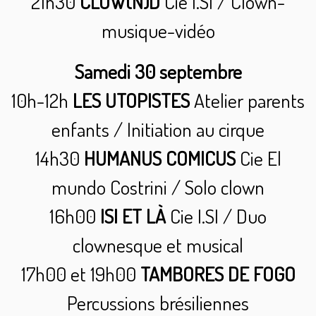
21h30
CLOW(N)D
Cie I.SI / Clown-
musique-vidéo
Samedi 30 septembre
10h-12h
LES UTOPISTES
Atelier parents
enfants / Initiation au cirque
14h30
HUMANUS COMICUS
Cie El
mundo Costrini / Solo clown
16h00
ISI ET LÀ
Cie I.SI / Duo
clownesque et musical
17h00 et 19h00
TAMBORES DE FOGO
Percussions brésiliennes