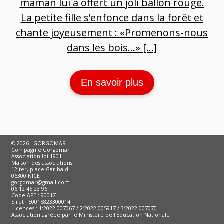
maman lui a offert un joli ballon rouge.
La petite fille s’enfonce dans la forêt et
chante joyeusement : «Promenons-nous
dans les bois…» […]
En savoir plus
© 2026 · GORGOMAR
Compagnie Gorgomar
Association loi 1901
Maison des associations
12 ter, place Garibaldi
06300 NICE
gorgomar@gmail.com
06 12 45 23 96
Code APE : 9001Z
Siret : 50015823300014
Licences : 1:2022-007067 / 2:2022-005917 / 3:2022-007070
Association agréée par le Ministère de l'Éducation Nationale