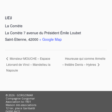
LIEU
La Comète
La Comète 7 avenue du Président Émile Loubet
Saint-Etienne
,
42000
+ Google Map
Heureuse qui comme Armelle
Monsieur MOUCHE – Espace
Léonard de Vinci – Mandelieu la
– théâtre Denis – Hyères
Napoule
© 2026 · GORGOMAR
Compagnie Gorgomar
Association loi 1901
Maison des associations
12 ter, place Garibaldi
06300 NICE