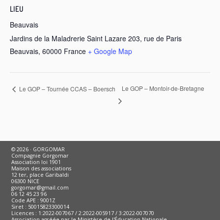
LIEU
Beauvais
Jardins de la Maladrerie Saint Lazare 203, rue de Paris
Beauvais
,
60000
France
+ Google Map
Le GOP – Montoir-de-Bretagne
Le GOP – Tournée CCAS – Boersch
© 2026 · GORGOMAR
Compagnie Gorgomar
Association loi 1901
Maison des associations
12 ter, place Garibaldi
06300 NICE
gorgomar@gmail.com
06 12 45 23 96
Code APE : 9001Z
Siret : 50015823300014
Licences : 1:2022-007067 / 2:2022-005917 / 3:2022-007070
Association agréée par le Ministère de l'Éducation Nationale