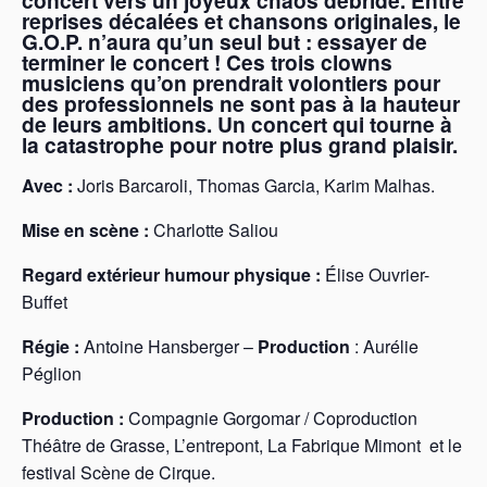
concert vers un joyeux chaos débridé.
Entre
reprises décalées et chansons originales, le
G.O.P. n’aura qu’un seul but : essayer de
terminer le concert !
Ces trois clowns
musiciens qu’on prendrait volontiers pour
des professionnels ne sont pas à la hauteur
de leurs ambitions.
Un concert qui tourne à
la catastrophe pour notre plus grand plaisir.
Avec :
Joris Barcaroli, Thomas Garcia, Karim Malhas.
Mise en scène :
Charlotte Saliou
Regard extérieur humour physique :
Élise Ouvrier-
Buffet
Régie :
Antoine Hansberger –
Production
: Aurélie
Péglion
Production :
Compagnie Gorgomar / Coproduction
Théâtre de Grasse, L’entrepont, La Fabrique Mimont et le
festival Scène de Cirque.