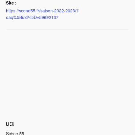
Site :
https://scene55.fr/saison-2022-2023/?
oaq%5Buid%5D=59692137
LIEU
Scène 55