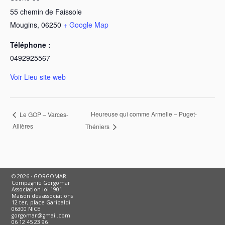
55 chemin de Faissole
Mougins
,
06250
+ Google Map
Téléphone :
0492925567
Voir Lieu site web
Heureuse qui comme Armelle – Puget-
Le GOP – Varces-
Allières
Théniers
© 2026 · GORGOMAR
Compagnie Gorgomar
Association loi 1901
Maison des associations
12 ter, place Garibaldi
06300 NICE
gorgomar@gmail.com
06 12 45 23 96