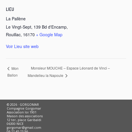
LIEU
La Pallène
Le Vingt-Sept, 139 Bd d'Encamp,
Rouillac
,
16170
+ Google Map
Voir Lieu site web
Monsieur MOUCHE – Espace Léonard de Vinci –
Mon
Ballon
Mandelieu la Napoule
© 2026 · GORGOMAR
Compagnie Gorgomar
Association loi 1901
Maison des associations
12 ter, place Garibaldi
06300 NICE
gorgomar@gmail.com
06 12 45 23 96