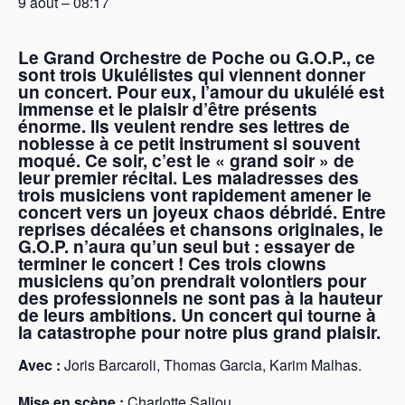
9 août – 08:17
Le Grand Orchestre de Poche ou G.O.P., ce
sont trois Ukulélistes qui viennent donner
un concert.
Pour eux, l’amour du ukulélé est
immense et le plaisir d’être présents
énorme.
Ils veulent rendre ses lettres de
noblesse à ce petit instrument si souvent
moqué.
Ce soir, c’est le « grand soir » de
leur premier récital.
Les maladresses des
trois musiciens vont rapidement amener le
concert vers un joyeux chaos débridé.
Entre
reprises décalées et chansons originales, le
G.O.P. n’aura qu’un seul but : essayer de
terminer le concert !
Ces trois clowns
musiciens qu’on prendrait volontiers pour
des professionnels ne sont pas à la hauteur
de leurs ambitions.
Un concert qui tourne à
la catastrophe pour notre plus grand plaisir.
Avec :
Joris Barcaroli, Thomas Garcia, Karim Malhas.
Mise en scène :
Charlotte Saliou