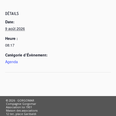
DÉTAILS
Date:
9 août 2026
Heure :
08:17
Catégorie d’Évènement:
Agenda
© 2026 · GORGOMAR
Compagnie Gorgomar
Association loi 1901
Maison des associations
12 ter, place Garibaldi