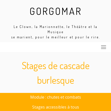
Skip
GORGOMAR
to
content
Le Clown, la Marionnette, le Théâtre et la
Musique
se marient, pour le meilleur et pour le rire.
Stages de cascade
burlesque
Module : chutes et combats
Stages accessibles à tous